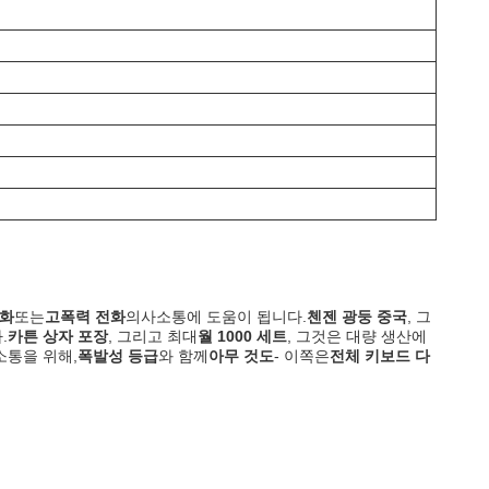
전화
또는
고폭력 전화
의사소통에 도움이 됩니다.
첸젠 광둥 중국
, 그
.
카튼 상자 포장
, 그리고 최대
월 1000 세트
, 그것은 대량 생산에
소통을 위해,
폭발성 등급
와 함께
아무 것도
- 이쪽은
전체 키보드 다