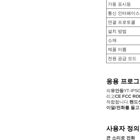
가동 표시등
통신 인터페이스
연결 프로토콜
설치 방법
소재
제품 이름
전원 공급 모드
응용 프로그
의
유안동
YT-IPS
리고
CE FCC RO
적합합니다.
핸드
이얼/전화를 들고
사용자 정의
큰 소리로 전화