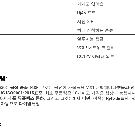
가지고 있어요
Rj45 포트
지원 SIP
벽에 장착하는 종류
알루미늄 합금
VOIP 네트워크 전화
DC12V 어댑터 외부
램:
G30은
음성 증폭 전화
, 그것은 필요한 사람들을 위해 완벽합니다
초음파 
HS ISO9001:2015
표준. 최소 주문량은 10개이고 가격은 협상 가능합니다
셋에서 풀 듀플렉스 통화
, 그리고 그것은
3 세 미만
- 이쪽은
Rj45 포트
의사
 자동으로 다이얼
특징.
: