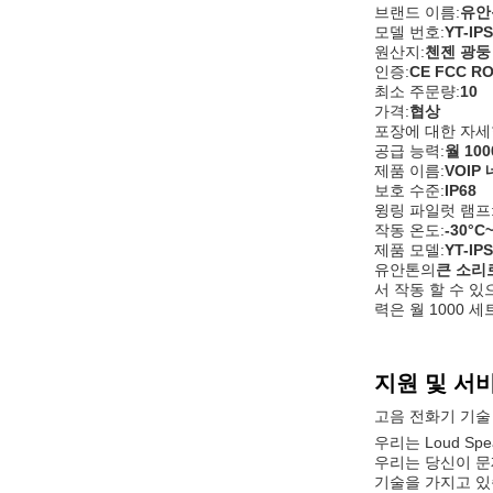
브랜드 이름:
유안
모델 번호:
YT-IP
원산지:
첸젠 광둥
인증:
CE FCC RO
최소 주문량:
10
가격:
협상
포장에 대한 자세
공급 능력:
월 10
제품 이름:
VOIP
보호 수준:
IP68
윙링 파일럿 램프
작동 온도:
-30°C
제품 모델:
YT-IP
유안톤의
큰 소리
서 작동 할 수 
력은 월 1000 
지원 및 서
고음 전화기 기술
우리는 Loud S
우리는 당신이 문
기술을 가지고 있