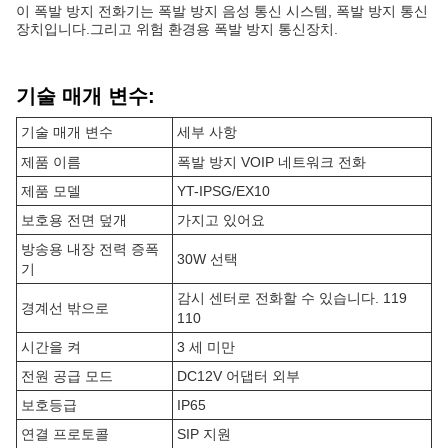
이 폭발 방지 전화기는 폭발 방지 음성 통신 시스템, 폭발 방지 통신
장치입니다.그리고 위험 환경용 폭발 방지 통신장치.
기술 매개 변수:
기술 매개 변수
세부 사항
제품 이름
폭발 방지 VOIP 네트워크 전화
제품 모델
YT-IPSG/EX10
보호용 전면 덮개
가지고 있어요
방송용 내장 전력 증폭
30W 선택
기
감시 센터로 전화할 수 있습니다. 119
경계선 밖으로
110
시간을 켜
3 세 미만
전원 공급 모드
DC12V 어댑터 외부
보호등급
IP65
연결 프로토콜
SIP 지원