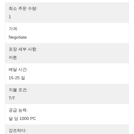
최소 주문 수량:
1
가격:
Negotiate
포장 세부 사항:
카튼
배달 시간:
15-25 일
지불 조건:
T/T
공급 능력:
달 당 1000 PC
강조하다: