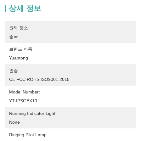
상세 정보
원래 장소:
중국
브랜드 이름:
Yuantong
인증:
CE FCC ROHS ISO9001:2015
Model Number:
YT-IPSGEX10
Running Indicator Light:
None
Ringing Pilot Lamp: