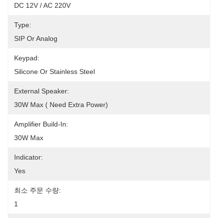
DC 12V / AC 220V
Type:
SIP Or Analog
Keypad:
Silicone Or Stainless Steel
External Speaker:
30W Max ( Need Extra Power)
Amplifier Build-In:
30W Max
Indicator:
Yes
최소 주문 수량:
1